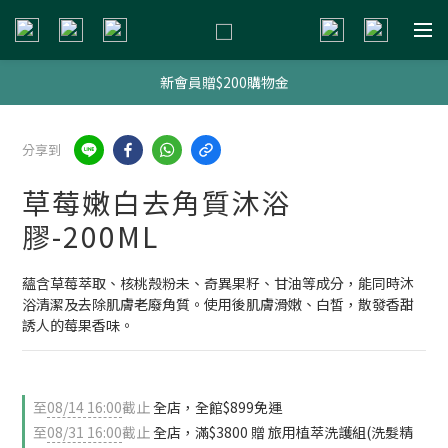
新會員贈$200購物金
新會員贈$200購物金
明星熱銷組合
分享到
新會員贈$200購物金
草莓嫩白去角質沐浴
膠-200ML
蘊含草莓萃取、核桃殼粉未、奇異果籽、甘油等成分，能同時沐
浴清潔及去除肌膚老廢角質。使用後肌膚滑嫩、白皙，散發香甜
誘人的莓果香味。
至
08/14 16:00
截止
全店，全館$899免運
至
08/31 16:00
截止
全店，滿$3800 贈 旅用植萃洗護組(洗髮精