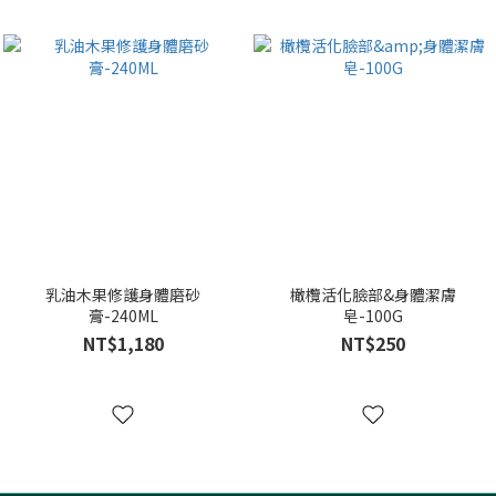
乳油木果修護身體磨砂
橄欖活化臉部&身體潔膚
膏-240ML
皂-100G
NT$1,180
NT$250