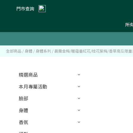
門市查詢
所
全部商品
/
身體
/
身體系列
/
晨霧金梅/暖蘊番紅花/桂花紫梅/香草南瓜限量
精選商品
本月專屬活動
臉部
身體
香氛