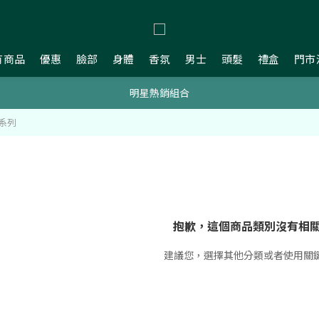
有商品
優惠
臉部
身體
香氛
男士
頭髮
禮盒
門市
新會員贈$200購物金
新會員贈$200購物金
明星熱銷組合
系列
新會員贈$200購物金
抱歉，這個商品類別沒有相
建議您，選擇其他分類或者使用關