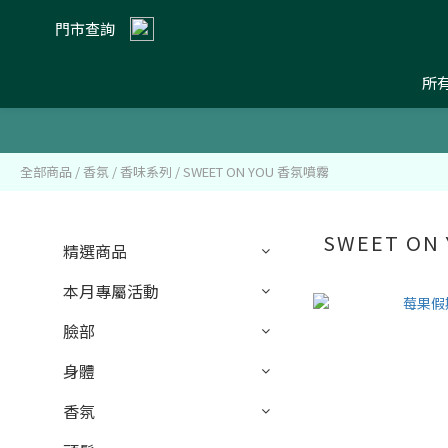
門市查詢
所
全部商品
/
香氛
/
香味系列
/
SWEET ON YOU 香氛噴霧
SWEET ON
精選商品
本月專屬活動
臉部
身體
香氛