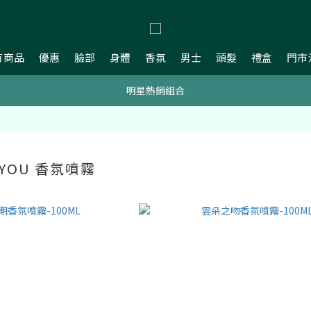
新會員贈$200購物金
有商品
優惠
臉部
身體
香氛
男士
頭髮
禮盒
門市
明星熱銷組合
新會員贈$200購物金
新會員贈$200購物金
 YOU 香氛噴霧