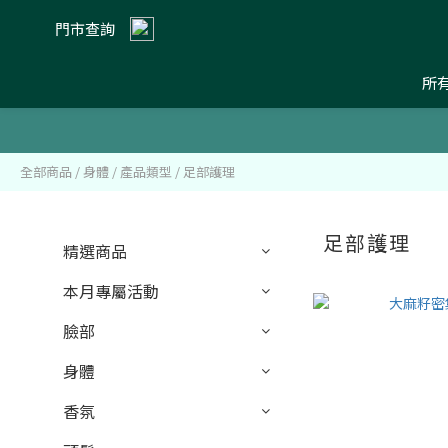
門市查詢
所
全部商品
/
身體
/
產品類型
/
足部護理
足部護理
精選商品
本月專屬活動
臉部
身體
香氛