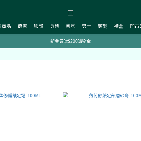
有商品
優惠
臉部
身體
香氛
男士
頭髮
禮盒
門市
新會員贈$200購物金
新會員贈$200購物金
明星熱銷組合
新會員贈$200購物金