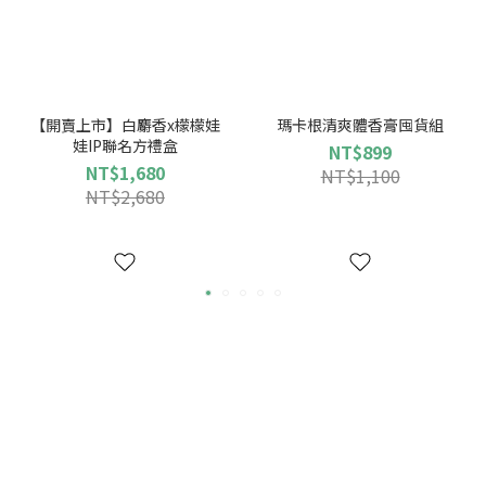
【開賣上市】白麝香x檬檬娃
瑪卡根清爽體香膏囤貨組
娃IP聯名方禮盒
NT$899
NT$1,680
NT$1,100
NT$2,680