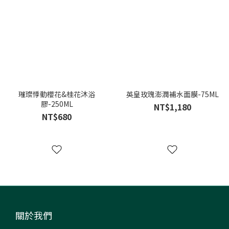
璀璨悸動櫻花&桂花沐浴
英皇玫瑰澎潤補水面膜-75ML
膠-250ML
NT$1,180
NT$680
關於我們