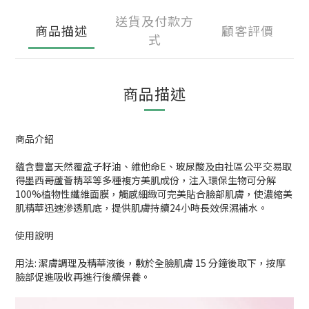
送貨及付款方
商品描述
顧客評價
式
商品描述
商品介紹
蘊含豐富天然覆盆子籽油、維他命E、玻尿酸及由社區公平交易取
得墨西哥蘆薈精萃等多種複方美肌成份，注入環保生物可分解
100%植物性纖維面膜，觸感細緻可完美貼合臉部肌膚，使濃縮美
肌精華迅速滲透肌底，提供肌膚持續24小時長效保濕補水。
使用說明
用法: 潔膚調理及精華液後，敷於全臉肌膚 15 分鐘後取下，按摩
臉部促進吸收再進行後續保養。