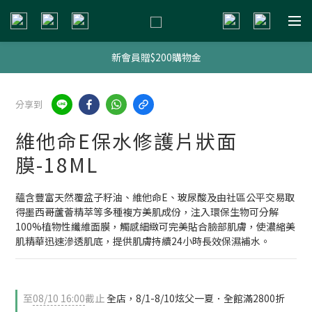
新會員贈$200購物金
新會員贈$200購物金
明星熱銷組合
分享到
新會員贈$200購物金
維他命E保水修護片狀面
膜-18ML
蘊含豐富天然覆盆子籽油、維他命E、玻尿酸及由社區公平交易取
得墨西哥蘆薈精萃等多種複方美肌成份，注入環保生物可分解
100%植物性纖維面膜，觸感細緻可完美貼合臉部肌膚，使濃縮美
肌精華迅速滲透肌底，提供肌膚持續24小時長效保濕補水。
至
08/10 16:00
截止
全店，8/1-8/10炫父一夏．全館滿2800折