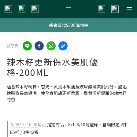
新會員贈$200購物金
新會員贈$200購物金
明星熱銷組合
分享到
新會員贈$200購物金
辣木籽更新保水美肌優
格-200ML
蘊含辣木籽精粹、杏奶、乳油木果油及玻尿酸等美肌成分，能迅
速吸收長效保濕，使全身肌膚更新柔潤，散發清新優雅的辣木籽
花香。
至
08/10 16:00
截止
指定商品，8/1-8/10寵爸節．官網限定 2件
85折 / 3件82折