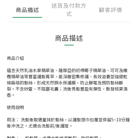
送貨及付款方
商品描述
顧客評價
式
商品描述
商品介紹
蘊含天然乳油木果精華油、薩摩亞的初榨椰子精華油、可可及橄
欖精華油等豐富護髮菁萃，能深層密集修護、長效滋養並強健乾
燥扁塌的髮絲，形成天然鎖水保護膜，防止靜電及預防髮絲斷
裂。不含矽靈、不阻塞毛囊；洗後秀髮豐盈有彈性，散發核果清
香。
使用說明
用法： 洗髮後取適量抹於髮絲，以護髮頭巾包覆並停留5~10分鐘
後沖洗之。尤適合洗髮前/後護理。