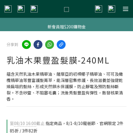
新會員贈$200購物金
新會員贈$200購物金
明星熱銷組合
分享到
新會員贈$200購物金
乳油木果豐盈髮膜-240ML
蘊含天然乳油木果精華油、薩摩亞的初榨椰子精華油、可可及橄
欖精華油等豐富護髮菁萃，能深層密集修護、長效滋養並強健乾
燥扁塌的髮絲，形成天然鎖水保護膜，防止靜電及預防髮絲斷
裂。不含矽靈、不阻塞毛囊；洗後秀髮豐盈有彈性，散發核果清
香。
至
08/10 16:00
截止
指定商品，8/1-8/10寵爸節．官網限定 2件
85折 / 3件82折