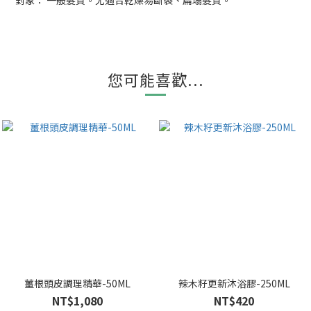
對象： 一般髮質。尤適合乾燥易斷裂、扁塌髮質。
您可能喜歡...
薑根頭皮調理精華-50ML
辣木籽更新沐浴膠-250ML
NT$1,080
NT$420