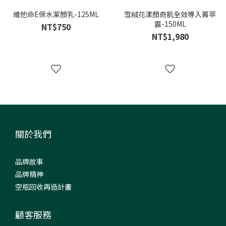
維他命E保水潔顏乳-125ML
雪絨花漾顏奇肌全效導入菁萃
露-150ML
NT$750
NT$1,980
關於我們
品牌故事
品牌精神
空瓶回收再造計畫
顧客服務