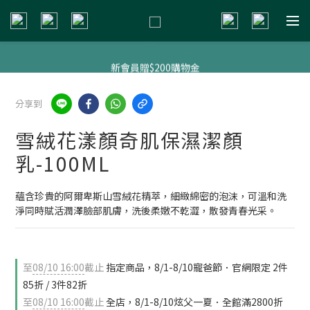
新會員贈$200購物金
新會員贈$200購物金
明星熱銷組合
分享到
新會員贈$200購物金
雪絨花漾顏奇肌保濕潔顏
乳-100ML
蘊含珍貴的阿爾卑斯山雪絨花精萃，細緻綿密的泡沫，可溫和洗
淨同時賦活潤澤臉部肌膚，洗後柔嫩不乾澀，散發青春光采。
至
08/10 16:00
截止
指定商品，8/1-8/10寵爸節．官網限定 2件
85折 / 3件82折
至
08/10 16:00
截止
全店，8/1-8/10炫父一夏．全館滿2800折