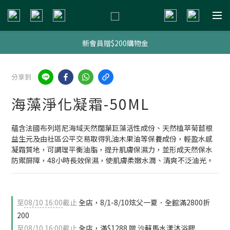
新會員贈$200購物金
新會員贈$200購物金
明星熱銷組合
分享到
新會員贈$200購物金
海藻淨化凝霜-50ML
蘊含法國布列塔尼海域天然闊葉巨藻活性成份、天然植萃菊苣根
益生元及由社區公平交易取得乳油木果油等保養成份，輕盈水感
凝霜質地，可調理平衡油脂，提升肌膚保濕力，並形成天然保水
防禦屏障，48小時長效保濕，使肌膚柔嫩水潤、清爽不泛油光。
至
08/10 16:00
截止
全店，8/1-8/10炫父一夏．全館滿2800折
200
至
08/10 16:00
截止
全店，滿$1288 贈 沙蘇馬水漾沐浴膠