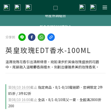
新會員贈$200購物金
明星熱銷組合
新會員贈$200購物金
新會員贈$200購物金
分享到
英皇玫瑰EDT香水-100ML
溫潤玫瑰花香引出清新綠意，宛如漫步於英倫玫瑰盛放的花園
中。尾韻融入溫暖麝香與檀木，刻劃出優雅柔美的玫瑰香氣。
至
08/10 16:00
截止
指定商品，8/1-8/10寵爸節．官網限定 2件
85折 / 3件82折
至
08/10 16:00
截止
全店，8/1-8/10炫父一夏．全館滿2800折
200