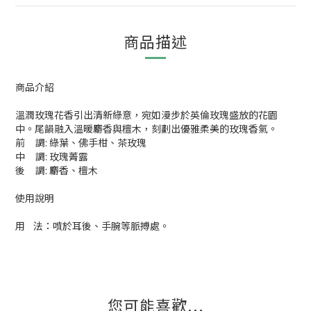
商品描述
商品介紹
溫潤玫瑰花香引出清新綠意，宛如漫步於英倫玫瑰盛放的花園
中。尾韻融入溫暖麝香與檀木，刻劃出優雅柔美的玫瑰香氣。
前 調: 綠葉、佛手柑、茶玫瑰
中 調: 玫瑰菁露
後 調: 麝香、檀木
使用說明
用 法：噴於耳後、手腕等脈搏處。
您可能喜歡...