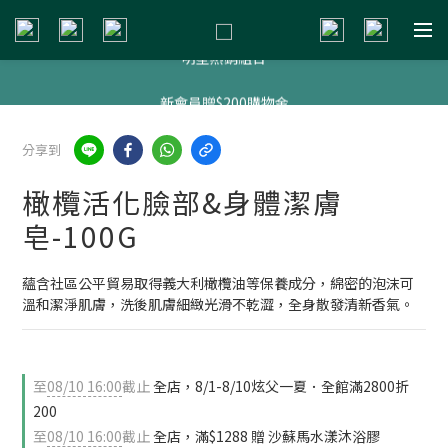
新會員贈$200購物金
明星熱銷組合
新會員贈$200購物金
新會員贈$200購物金
分享到
橄欖活化臉部&身體潔膚
皂-100G
蘊含社區公平貿易取得義大利橄欖油等保養成分，綿密的泡沫可
溫和潔淨肌膚，洗後肌膚細緻光滑不乾澀，全身散發清新香氣。
至
08/10 16:00
截止
全店，8/1-8/10炫父一夏．全館滿2800折
200
至
08/10 16:00
截止
全店，滿$1288 贈 沙蘇馬水漾沐浴膠