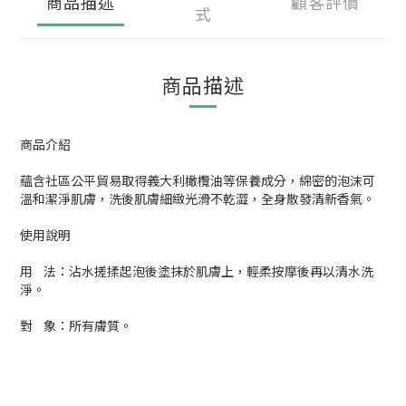
商品描述
顧客評價
式
商品描述
商品介紹
蘊含社區公平貿易取得義大利橄欖油等保養成分，綿密的泡沫可
溫和潔淨肌膚，洗後肌膚細緻光滑不乾澀，全身散發清新香氣。
使用說明
用 法：沾水搓揉起泡後塗抹於肌膚上，輕柔按摩後再以清水洗
淨。
對 象：所有膚質。