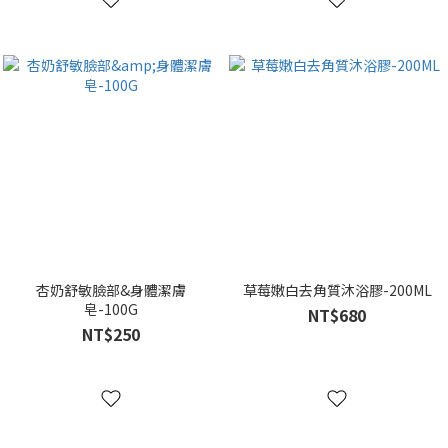
杏奶舒敏臉部&身體潔膚
草莓嫩白去角質沐浴膠-200ML
皂-100G
NT$680
NT$250