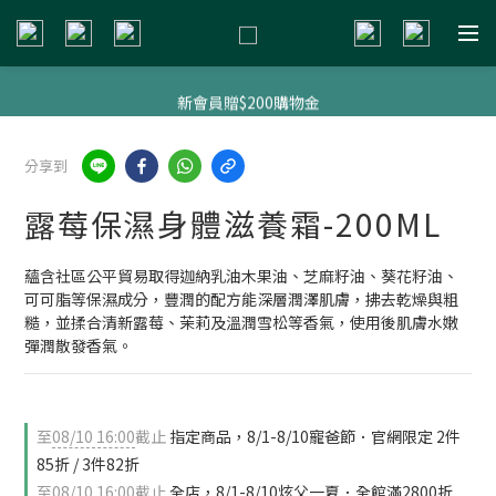
新會員贈$200購物金
新會員贈$200購物金
明星熱銷組合
分享到
新會員贈$200購物金
露莓保濕身體滋養霜-200ML
蘊含社區公平貿易取得迦納乳油木果油、芝麻籽油、葵花籽油、
可可脂等保濕成分，豐潤的配方能深層潤澤肌膚，拂去乾燥與粗
糙，並揉合清新露莓、茉莉及溫潤雪松等香氣，使用後肌膚水嫩
彈潤散發香氣。
至
08/10 16:00
截止
指定商品，8/1-8/10寵爸節．官網限定 2件
85折 / 3件82折
至
08/10 16:00
截止
全店，8/1-8/10炫父一夏．全館滿2800折