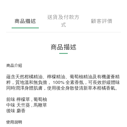
送貨及付款方
商品描述
顧客評價
式
商品描述
商品介紹
蘊含天然柑橘精油、檸檬精油、葡萄柚精油及有機蘆薈精
粹，質地溫和無負擔， 100% 全素香氛，可長效舒緩體味
同時潤澤身體肌膚，使用後全身散發清新草本柑橘香氣。
前味 檸檬草 , 葡萄柚
中味 天竺葵 , 馬鞭草
後味 麝香
使用說明