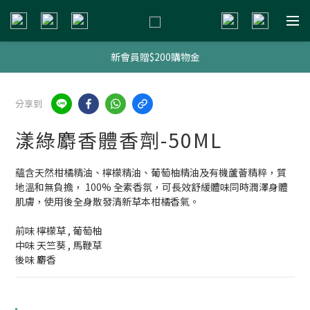
新會員贈$200購物金
新會員贈$200購物金
明星熱銷組合
分享到
新會員贈$200購物金
漾綠麝香體香劑-50ML
蘊含天然柑橘精油、檸檬精油、葡萄柚精油及有機蘆薈精粹，質
地溫和無負擔， 100% 全素香氛，可長效舒緩體味同時潤澤身體
肌膚，使用後全身散發清新草本柑橘香氣。 
前味 檸檬草 , 葡萄柚 
中味 天竺葵 , 馬鞭草 
後味 麝香