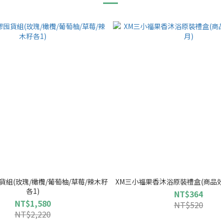
組(玫瑰/橄欖/葡萄柚/草莓/辣木籽
XM三小福果香沐浴原裝禮盒(商品效期
各1)
NT$364
NT$1,580
NT$520
NT$2,220