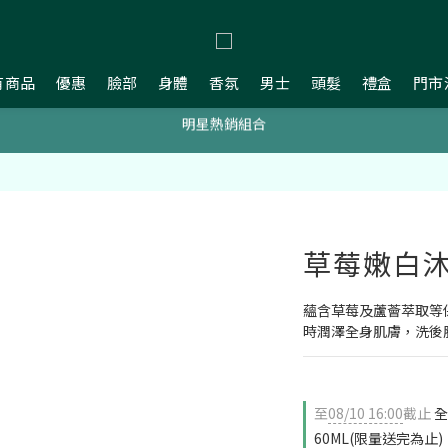
新會員贈$200購物金
有商品
優惠
臉部
身體
香氛
男士
頭髮
禮盒
門市
明星熱銷組合
新會員贈$200購物金
新會員贈$200購物金
草莓嫩白沐
蘊含草莓及蘆薈萃取等
時潤澤全身肌膚，洗後
至
08/10 16:00
截止
全
60ML(限量送完為止)