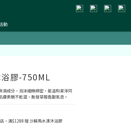
活動
浴膠-750ML
保濕成分，泡沫細緻綿密，能溫和潔淨同
肌膚柔嫩不乾澀，散發草莓香甜氣息。
店，滿$1288 贈 沙蘇馬水漾沐浴膠